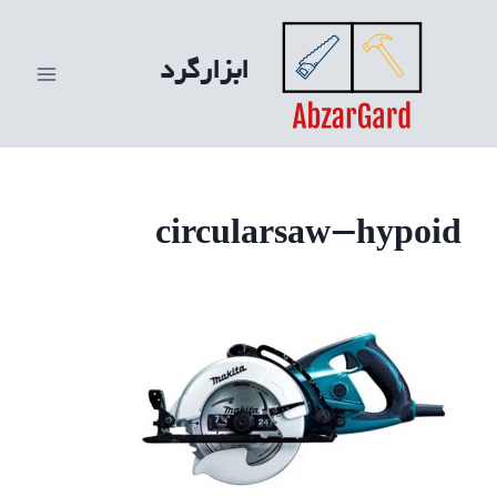
ازگشت
ه
ابزارگرد
حتوا
circularsaw-hypoid