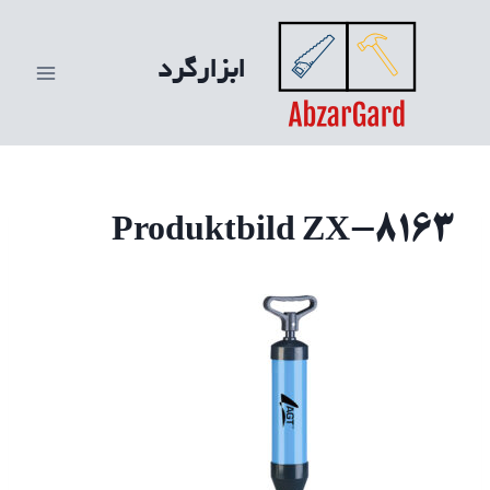
ازگشت
ه
ابزارگرد
حتوا
Produktbild ZX-8163