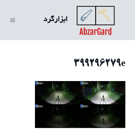
ازگشت
ه
ابزارگرد
حتوا
399296279e