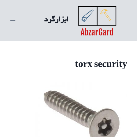
ازگشت
ه
ابزارگرد
حتوا
torx security