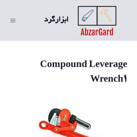
ازگشت
ه
ابزارگرد
حتوا
Compound Leverage
Wrench1