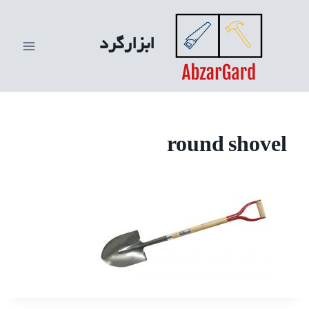
ازگشت
ه
ابزارگرد
حتوا
round shovel