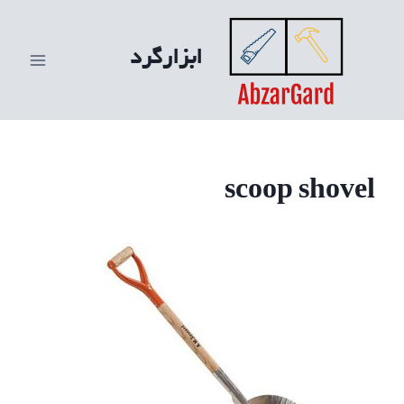
ازگشت
ه
ابزارگرد
حتوا
scoop shovel