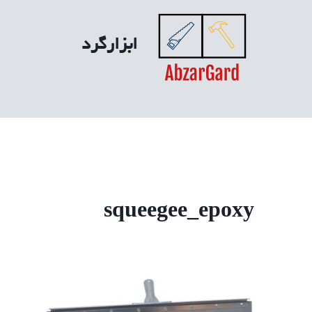
ازگشت
ه
ابزارگرد
حتوا
squeegee_epoxy