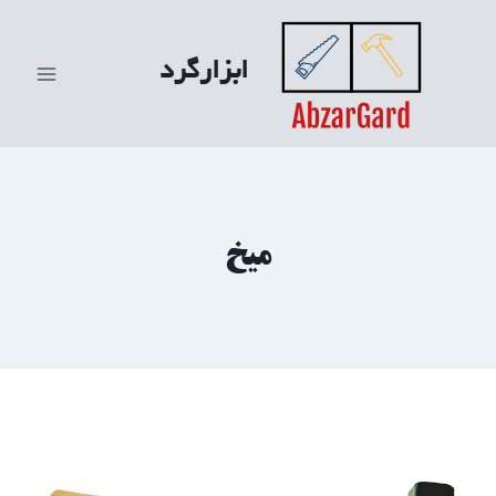
ازگشت
ه
ابزارگرد
حتوا
میخ