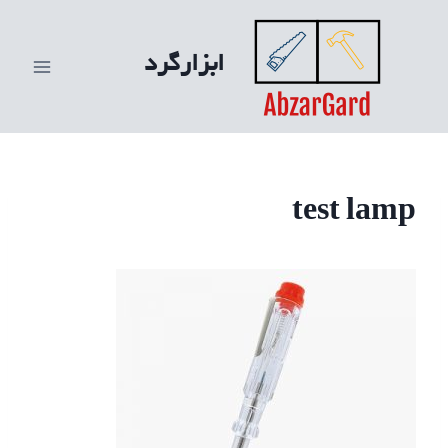
ازگشت
ه
ابزارگرد
حتوا
test lamp